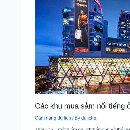
chùa
Linh
Ứng
–
Đà
Nẵng
Các khu mua sắm nổi tiếng 
Cẩm nang du lịch
/ By
dulichq
Thái Lan – một điểm du lịch hấp dẫn và thú vị 