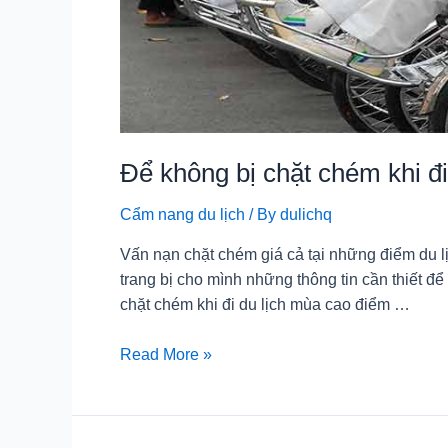
Để không bị chặt chém khi đ
Cẩm nang du lịch
/ By
dulichq
Vấn nạn chặt chém giá cả tại những điểm du lị
trang bị cho mình những thông tin cần thiết để
chặt chém khi đi du lịch mùa cao điểm …
Để
Read More »
không
bị
chặt