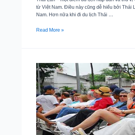
từ Việt Nam. Điều này cũng dễ hiểu bởi Thái 
Nam. Hơn nữa khi đi du lịch Thái …
Các
Read More »
khu
mua
sắm
nổi
tiếng
ở
Thái
Lan