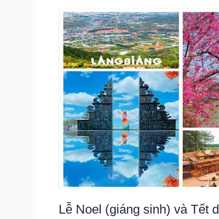
chém
khi
đi
du
lịch
mùa
cao
điểm
Lễ Noel (giáng sinh) và Tết 