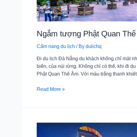
Ngắm tượng Phật Quan Thế 
Cẩm nang du lịch
/ By
dulichq
Đi du lịch Đà Nẵng du khách không chỉ mát nh
biển, của núi rừng. Không chỉ có thế, khi đi 
Phật Quan Thế Âm. Với màu trắng thanh khiế
Ngắm
Read More »
tượng
Phật
Quan
Thế
Âm
–