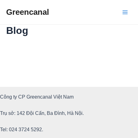
Skip
Greencanal
to
Main
content
Blog
Men
Công ty CP Greencanal Việt Nam
Trụ sở: 142 Đội Cấn, Ba Đình, Hà Nội.
Tel: 024 3724 5292.