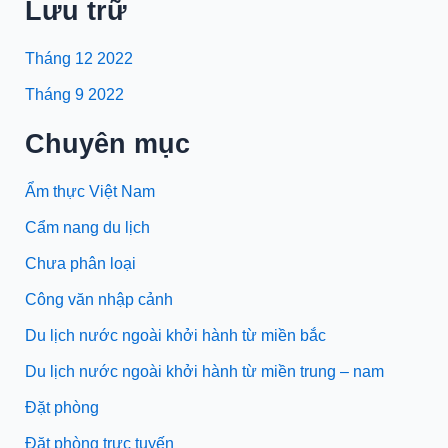
ĐỒNG
Lưu trữ
VỚI
ÔNG
Tháng 12 2022
TRƯƠNG
Tháng 9 2022
VĂN
DŨNG
Chuyên mục
CỦA
GIÁM
Ẩm thực Việt Nam
ĐỐC
Cẩm nang du lịch
CÔNG
TY
Chưa phân loại
TNHH
Công văn nhập cảnh
TM&DL
GREENCANAL
Du lịch nước ngoài khởi hành từ miền bắc
VIỆT
Du lịch nước ngoài khởi hành từ miền trung – nam
NAM
Đặt phòng
Đặt phòng trực tuyến