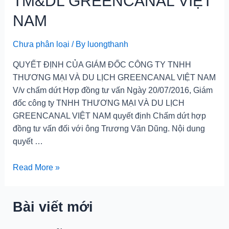
TM&DL GREENCANAL VIỆT
NAM
Chưa phân loại
/ By
luongthanh
QUYẾT ĐỊNH CỦA GIÁM ĐỐC CÔNG TY TNHH
THƯƠNG MẠI VÀ DU LỊCH GREENCANAL VIỆT NAM
V/v chấm dứt Hợp đồng tư vấn Ngày 20/07/2016, Giám
đốc công ty TNHH THƯƠNG MẠI VÀ DU LỊCH
GREENCANAL VIỆT NAM quyết định Chấm dứt hợp
đồng tư vấn đối với ông Trương Văn Dũng. Nội dung
quyết …
QUYẾT
Read More »
ĐỊNH
CHẤM
Bài viết mới
DỨT
HỢP