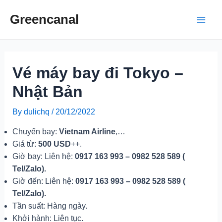
Skip
Greencanal
to
Main
content
Men
Vé máy bay đi Tokyo –
Nhật Bản
By
dulichq
/
20/12/2022
Chuyến bay:
Vietnam Airline
,…
Giá từ:
500 USD
++.
Giờ bay: Liên hệ:
0917 163 993 – 0982 528 589 (
Tel/Zalo).
Giờ đến: Liên hệ:
0917 163 993 – 0982 528 589 (
Tel/Zalo).
Tần suất: Hàng ngày.
Khởi hành: Liên tục.