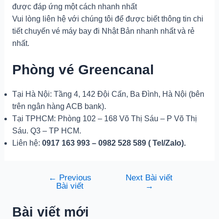
được đáp ứng một cách nhanh nhất
Vui lòng liên hệ với chúng tôi để được biết thông tin chi
tiết chuyến vé máy bay đi Nhật Bản nhanh nhất và rẻ
nhất.
Phòng vé Greencanal
Tại Hà Nội: Tầng 4, 142 Đội Cấn, Ba Đình, Hà Nội (bên
trên ngân hàng ACB bank).
Tại TPHCM: Phòng 102 – 168 Võ Thị Sáu – P Võ Thị
Sáu. Q3 – TP HCM.
Liên hệ:
0917 163 993 – 0982 528 589 ( Tel/Zalo).
←
Previous
Next Bài viết
Điều
Bài viết
→
hướng
bài
Bài viết mới
viết