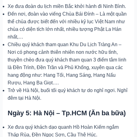
Xe đưa đoàn du lịch miền Bắc khởi hành đi Ninh Bình.
Đến nơi, đoàn vào viếng Chùa Bái Đính – Là một quần
thể chùa được biết đến với nhiều kỷ lục Việt Nam như
chùa có diện tích lớn nhất, nhiều tượng Phật La Hán
nhất,…
Chiều quý khách tham quan Khu Du Lịch Tràng An –
Nơi có phong cảnh thiên nhiên non nước hữu tình,
thuyền chèo đưa quý khách tham quan 3 điểm tâm linh
là Đền Trình, Đền Trần và Phủ Khống, xuyên qua các
hang động như: Hang Tối, Hang Sáng, Hang Nấu
Rượu, Hang Ba Giọt….
Trở về Hà Nội, buổi tối quý khách tự do nghỉ ngơi. Nghỉ
đêm tại Hà Nội.
Ngày 5: Hà Nội – Tp.HCM (Ăn ba bữa)
Xe đưa quý khách dạo quanh Hồ Hoàn Kiếm ngắm
Tháp Rùa, Đền Ngọc Sơn, Cầu Thê Húc.