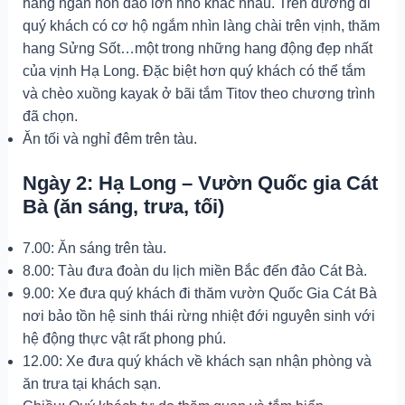
hàng ngàn hòn đảo lớn nhỏ khác nhau. Trên đường đi
quý khách có cơ hộ ngắm nhìn làng chài trên vịnh, thăm
hang Sửng Sốt…một trong những hang động đẹp nhất
của vịnh Hạ Long. Đặc biệt hơn quý khách có thể tắm
và chèo xuồng kayak ở bãi tắm Titov theo chương trình
đã chọn.
Ăn tối và nghỉ đêm trên tàu.
Ngày 2: Hạ Long – Vườn Quốc gia Cát
Bà (ăn sáng, trưa, tối)
7.00: Ăn sáng trên tàu.
8.00: Tàu đưa đoàn du lịch miền Bắc đến đảo Cát Bà.
9.00: Xe đưa quý khách đi thăm vườn Quốc Gia Cát Bà
nơi bảo tồn hệ sinh thái rừng nhiệt đới nguyên sinh với
hệ động thực vật rất phong phú.
12.00: Xe đưa quý khách về khách sạn nhận phòng và
ăn trưa tại khách sạn.