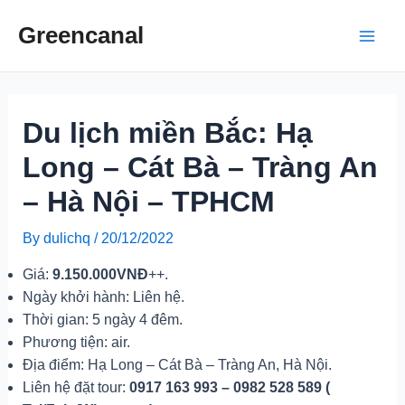
Skip
Greencanal
to
Main
content
Men
Du lịch miền Bắc: Hạ
Long – Cát Bà – Tràng An
– Hà Nội – TPHCM
By
dulichq
/
20/12/2022
Giá:
9.150.000VNĐ
++.
Ngày khởi hành: Liên hệ.
Thời gian: 5 ngày 4 đêm.
Phương tiện: air.
Địa điểm: Hạ Long – Cát Bà – Tràng An, Hà Nội.
Liên hệ đặt tour:
0917 163 993 – 0982 528 589 (