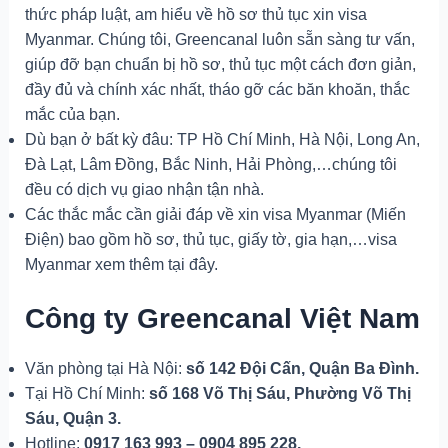
thức pháp luật, am hiểu về hồ sơ thủ tục xin visa
Myanmar. Chúng tôi, Greencanal luôn sẵn sàng tư vấn,
giúp đỡ bạn chuẩn bị hồ sơ, thủ tục một cách đơn giản,
đầy đủ và chính xác nhất, tháo gỡ các băn khoăn, thắc
mắc của bạn.
Dù bạn ở bất kỳ đâu: TP Hồ Chí Minh, Hà Nội, Long An,
Đà Lạt, Lâm Đồng, Bắc Ninh, Hải Phòng,…chúng tôi
đều có dịch vụ giao nhận tận nhà.
Các thắc mắc cần giải đáp về xin visa Myanmar (Miến
Điện) bao gồm hồ sơ, thủ tục, giấy tờ, gia hạn,…visa
Myanmar xem thêm tại đây.
Công ty Greencanal Việt Nam
Văn phòng tại Hà Nội:
số 142 Đội Cấn, Quận Ba Đình.
Tại Hồ Chí Minh:
số 168 Võ Thị Sáu, Phường Võ Thị
Sáu, Quận 3.
Hotline:
0917 163 993 – 0904 895 228.