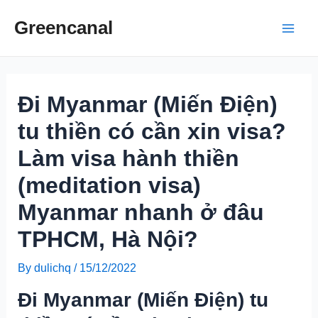
Skip
Greencanal
to
Main
content
Men
Đi Myanmar (Miến Điện)
tu thiền có cần xin visa?
Làm visa hành thiền
(meditation visa)
Myanmar nhanh ở đâu
TPHCM, Hà Nội?
By
dulichq
/
15/12/2022
Đi Myanmar (Miến Điện) tu