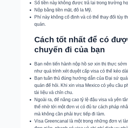
Số tiền này không được trả lại trong trường hợ
Nộp bằng tiền mặt, đô la Mỹ.
Phí này không cố định và có thể thay đổi tùy t
quán.
Cách tốt nhất để có đượ
chuyến đi của bạn
Bạn nên tiến hành nộp hồ sơ xin thị thực sớm n
như quá trình xét duyệt cấp visa có thể kéo dà
Bạn tuân thủ đúng hướng dẫn của Đại sứ quán
quán để hỏi. Khi xin visa Mexico có yêu cầu p
tài liệu và chỉn chu.
Ngoài ra, để nâng cao tỷ lệ đậu visa và yên tâ
thể nhờ tới một đơn vị có đủ tư cách pháp nhâ
mà không cần phải trực tiếp đi làm.
Visa Greencanal là một trong những đơn vị làm 