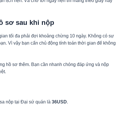
hận lịch hẹn. Và chờ tới ngày hẹn thì mang theo giấy này
hồ sơ sau khi nộp
 gian tối đa phải đợi khoảng chừng 10 ngày. Không có sự
bạn. Vì vậy bạn cẩn chủ động tính toán thời gian để không
ung hồ sơ thêm. Bạn cần nhanh chóng đáp ứng và nộp
ệt.
isa nộp tại Đại sứ quán là
36USD
.