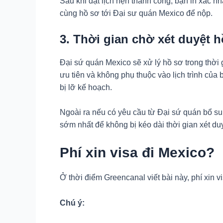
Sau khi đặt lịch hẹn thành công, bạn in xác n
cùng hồ sơ tới Đại sư quán Mexico để nộp.
3. Thời gian chờ xét duyệt 
Đại sứ quán Mexico sẽ xử lý hồ sơ trong thời
ưu tiên và không phụ thuộc vào lịch trình của 
bị lỡ kế hoạch.
Ngoài ra nếu có yêu cầu từ Đại sứ quán bổ s
sớm nhất để không bị kéo dài thời gian xét duy
Phí xin visa đi Mexico?
Ở thời điểm Greencanal viết bài này, phí xin v
Chú ý: