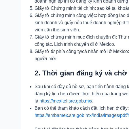
doanh nghiệp thì có đăng ký kinh doanh đứng
Giấy tờ Chứng minh tài chính: sao kê tài khoả
Giấy tờ chứng minh công việc: hợp đồng lao đ
kinh doanh và giấy nộp thuế doanh nghiệp 3 t
viên cần thẻ sinh viên.
Giấy tờ chứng minh mục đích chuyến đi: Thư mờ
công tác. Lịch trình chuyến đi ở Mexico.
Giấy tờ từ phía công ty/cá nhân mời ở Mexico:
người mời.
2. Thời gian đăng ký và chờ
Sau khi có đầy đủ hồ sơ, bạn tiến hành đăng 
đăng ký lịch hẹn được thực hiện qua trang we
là
https://mexitel.sre.gob.mx/
.
Bạn có thể tham khảo cách đặt lịch hẹn ở đây:
https://embamex.sre.gob.mx/india/images/pdf