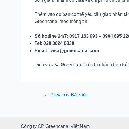
đơn giản, nhanh có visa và chi phí dịch vụ p
Thêm vào đó bạn có thể yêu cầu giao nhận tậ
Greencanal theo thông tin:
Số hotline 24/7: 0917 163 993 – 0904 895 22
Tel: 028 3824 8838.
Email : visa@greencanal.com.
Dịch vụ visa Greencanal có chi nhánh trên toà
Điều
←
Previous Bài viết
hướng
bài
viết
Công ty CP Greencanal Việt Nam