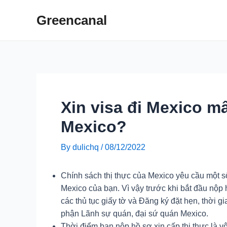
Skip
Greencanal
to
content
Xin visa đi Mexico mấ
Mexico?
By
dulichq
/
08/12/2022
Chính sách thị thực của Mexico yêu cầu một s
Mexico của bạn. Vì vậy trước khi bắt đầu nộp 
các thủ tục giấy tờ và Đăng ký đặt hẹn, thời g
phận Lãnh sự quán, đại sứ quán Mexico.
Thời điểm bạn nộp hồ sơ xin cấp thị thực là vô