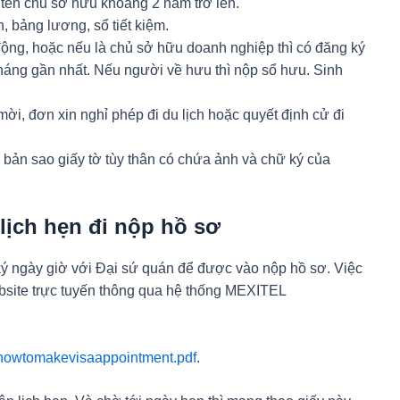
 tên chủ sở hữu khoảng 2 năm trở lên.
n, bảng lương, sổ tiết kiệm.
ộng, hoặc nếu là chủ sở hữu doanh nghiệp thì có đăng ký
háng gần nhất. Nếu người về hưu thì nộp sổ hưu. Sinh
i, đơn xin nghỉ phép đi du lịch hoặc quyết định cử đi
 bản sao giấy tờ tùy thân có chứa ảnh và chữ ký của
 lịch hẹn đi nộp hồ sơ
ký ngày giờ với Đại sứ quán để được vào nộp hồ sơ. Việc
bsite trực tuyến thông qua hệ thống MEXITEL
/howtomakevisaappointment.pdf
.