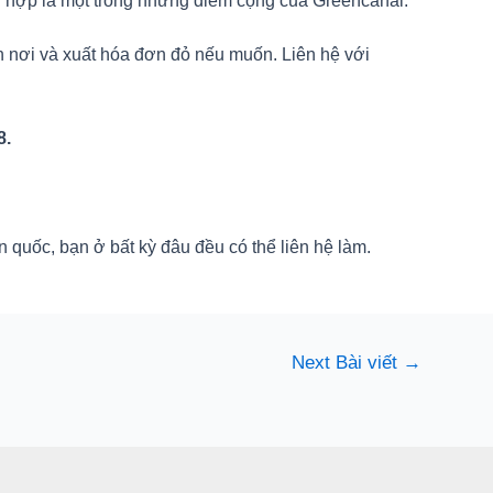
hù hợp là một trong những điểm cộng của Greencanal.
n nơi và xuất hóa đơn đỏ nếu muốn. Liên hệ với
8.
n quốc, bạn ở bất kỳ đâu đều có thể liên hệ làm.
Next Bài viết
→