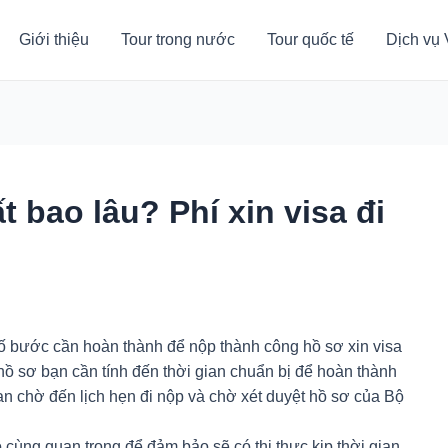
Giới thiệu
Tour trong nước
Tour quốc tế
Dịch vụ 
t bao lâu? Phí xin visa đi
ố bước cần hoàn thành để nộp thành công hồ sơ xin visa
hồ sơ bạn cần tính đến thời gian chuẩn bị để hoàn thành
ian chờ đến lịch hẹn đi nộp và chờ xét duyệt hồ sơ của Bộ
 cùng quan trọng để đảm bảo sẽ có thị thực kịp thời gian,