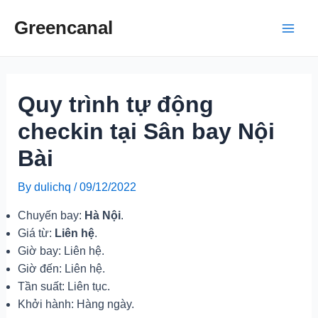
Skip
Greencanal
to
Main
content
Men
Quy trình tự động
checkin tại Sân bay Nội
Bài
By
dulichq
/
09/12/2022
Chuyến bay:
Hà Nội
.
Giá từ:
Liên hệ
.
Giờ bay: Liên hệ.
Giờ đến: Liên hệ.
Tần suất: Liên tục.
Khởi hành: Hàng ngày.