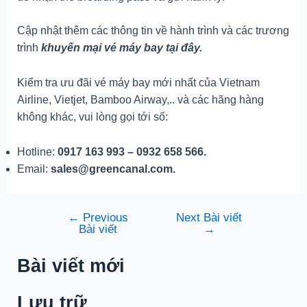
Cập nhật thêm các thông tin về hành trình và các trương
trình
khuyến mại vé máy bay tại đây.
Kiểm tra ưu đãi vé máy bay mới nhất của Vietnam
Airline, Vietjet, Bamboo Airway,.. và các hãng hàng
không khác, vui lòng gọi tới số:
Hotline:
0917 163 993 – 0932 658 566.
Email:
sales@greencanal.com.
←
Previous
Next Bài viết
Điều
Bài viết
→
hướng
bài
Bài viết mới
viết
Lưu trữ