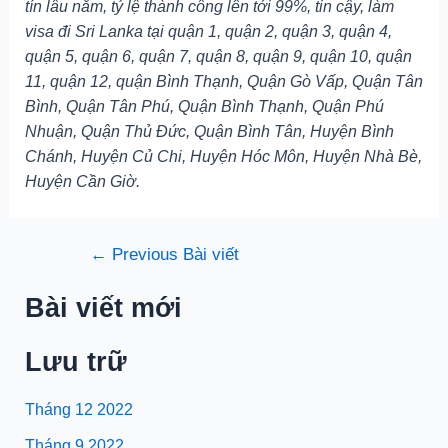
tín lâu năm, tỷ lệ thành công lên tới 99%, tin cậy, làm
visa đi Sri Lanka tại quận 1, quận 2, quận 3, quận 4,
quận 5, quận 6, quận 7, quận 8, quận 9, quận 10, quận
11, quận 12, quận Bình Thạnh, Quận Gò Vấp, Quận Tân
Bình, Quận Tân Phú, Quận Bình Thạnh, Quận Phú
Nhuận, Quận Thủ Đức, Quận Bình Tân, Huyện Bình
Chánh, Huyện Củ Chi, Huyện Hóc Môn, Huyện Nhà Bè,
Huyện Cần Giờ.
Điều
←
Previous Bài viết
hướng
Bài viết mới
bài
viết
Lưu trữ
Tháng 12 2022
Tháng 9 2022