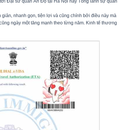
 tới Đại sứ quán Ấn Độ tại Hà Nội hay Tổng lãnh sự quán
n giản, nhanh gọn, tiện lợi và cũng chính bởi điều này mà
cũng ngày một tăng mạnh theo từng năm. Kinh tế thương