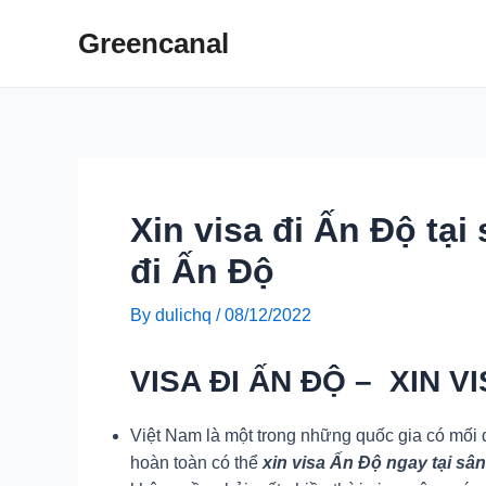
Skip
Greencanal
to
content
Xin visa đi Ấn Độ tại
đi Ấn Độ
By
dulichq
/
08/12/2022
VISA ĐI ẤN ĐỘ – XIN V
Việt Nam là một trong những quốc gia có mối 
hoàn toàn có thể
xin visa Ấn Độ ngay tại sân