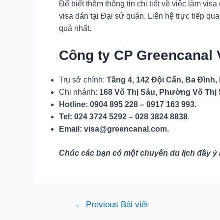
Để biết thêm thông tin chi tiết về việc
làm visa 
visa dán tại Đại sứ quán. Liên hệ trực tiếp qua
quả nhất.
Công ty CP Greencanal
Trụ sở chính:
Tầng 4, 142 Đội Cấn, Ba Đình, 
Chi nhánh:
168 Võ Thị Sáu, Phường Võ Thị 
Hotline: 0904 895 228 – 0917 163 993.
Tel: 024 3724 5292 – 028 3824 8838
.
Email: visa@greencanal.com.
Chúc các bạn có một chuyến du lịch đầy ý ng
Điều
←
Previous Bài viết
hướng