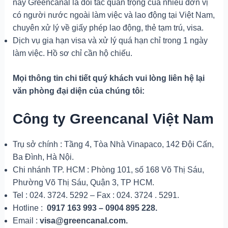
nay Greencanal là đối tác quan trọng của nhiều đơn vị
có người nước ngoài làm việc và lao động tại Việt Nam,
chuyên xử lý về giấy phép lao động, thẻ tạm trú, visa.
Dịch vụ gia hạn visa và xử lý quá hạn chỉ trong 1 ngày
làm việc. Hồ sơ chỉ cần hộ chiếu.
Mọi thông tin chi tiết quý khách vui lòng liên hệ lại
văn phòng đại diện của chúng tôi:
Công ty Greencanal Việt Nam
Trụ sở chính : Tầng 4, Tòa Nhà Vinapaco, 142 Đội Cấn,
Ba Đình, Hà Nội.
Chi nhánh TP. HCM : Phòng 101, số 168 Võ Thị Sáu,
Phường Võ Thị Sáu, Quận 3, TP HCM.
Tel : 024. 3724. 5292 – Fax : 024. 3724 . 5291.
Hotline :
0917 163 993 – 0904 895 228.
Email :
visa@greencanal.com.